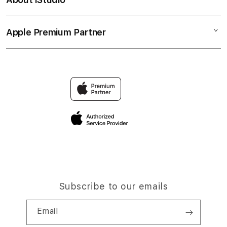
My Account
Arcade Online
GUDANGTOTO GAMES
Collection & Delivery
Elush Service Provider
LINK DAFTAR GAMES
Apple Premium Partner
About Us
Returns & Exchanges
Financing Options
GUDANGTOTO GAMES ARCADE
Find an iStudio near you
Contact Us
Trade-in
GUDANGTOTO ARCADE ONLINE
Why Shop at iStudio
FAQ
Traveller’s Reservation
Elush Corporate Website
Privacy Policy
Site Terms of Use
Subscribe to our emails
Email