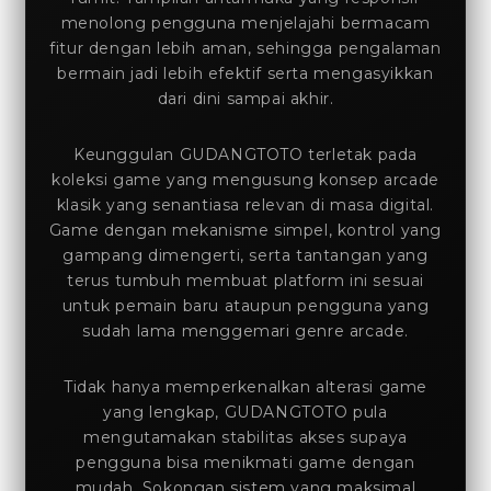
menolong pengguna menjelajahi bermacam
fitur dengan lebih aman, sehingga pengalaman
bermain jadi lebih efektif serta mengasyikkan
dari dini sampai akhir.
Keunggulan GUDANGTOTO terletak pada
koleksi game yang mengusung konsep arcade
klasik yang senantiasa relevan di masa digital.
Game dengan mekanisme simpel, kontrol yang
gampang dimengerti, serta tantangan yang
terus tumbuh membuat platform ini sesuai
untuk pemain baru ataupun pengguna yang
sudah lama menggemari genre arcade.
Tidak hanya memperkenalkan alterasi game
yang lengkap, GUDANGTOTO pula
mengutamakan stabilitas akses supaya
pengguna bisa menikmati game dengan
mudah. Sokongan sistem yang maksimal