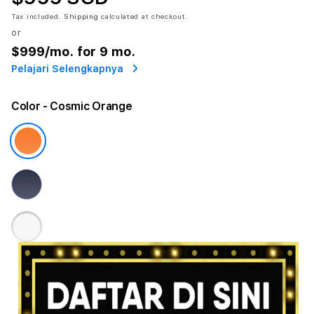
Tax included.
Shipping
calculated at checkout.
or
$999
/mo. for 9 mo.
Pelajari Selengkapnya
Color
- Cosmic Orange